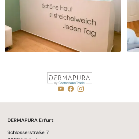
DERMAPURA ERFURT
DER
- Beratung buchen -
DERMAPURA Erfurt
Schlösserstraße 7