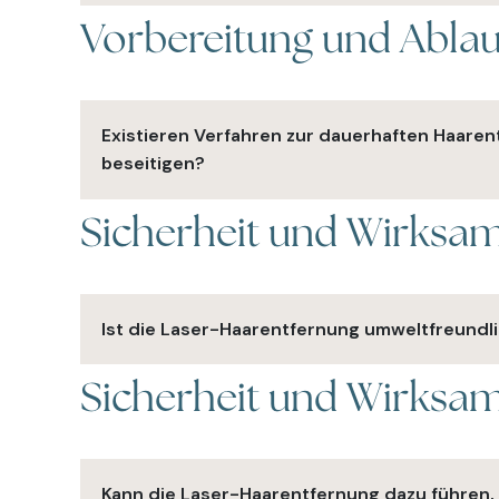
Vorbereitung und Abla
Die Dauer variiert je nach behandeltem Körperbere
Behandlungsintervalle zwischen 4 und 8 Wochen,
Existieren Verfahren zur dauerhaften Haarent
beseitigen?
Sicherheit und Wirksam
Gemäß dem aktuellen Stand der Technik ist uns ke
den verschiedenen Phasen des Haarwachstums.
Ist die Laser-Haarentfernung umweltfreundl
Sicherheit und Wirksam
Die Laser-Haarentfernung ist umweltfreundlicher
verwendet werden.
Kann die Laser-Haarentfernung dazu führen, d