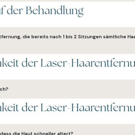
uf der Behandlung
ich und Ihrem individuellen Hauttyp. In der Regel liegen die
 abhängig von der zu behandelnden Region.
fernung, die bereits nach 1 bis 2 Sitzungen sämtliche Ha
keit der Laser-Haarentfern
ine Methode bekannt, die diese Gewissheit bieten kann. Dies 
ich?
keit der Laser-Haarentfern
 als Methoden wie Wachsen, da keine Chemikalien oder Einweg
ass die Haut schneller altert?