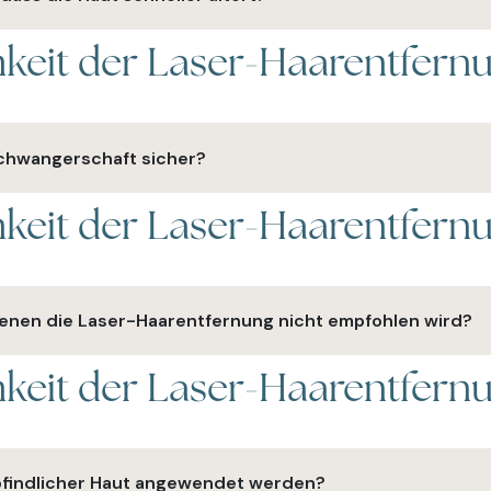
keit der Laser-Haarentfern
ligen Auswirkungen auf das Hautalter.
Schwangerschaft sicher?
keit der Laser-Haarentfern
nd der Schwangerschaft nicht durchgeführt, um potenzielle R
denen die Laser-Haarentfernung nicht empfohlen wird?
keit der Laser-Haarentfern
kamente können die Behandlung beeinflussen. Ihre Fachfrau 
pfindlicher Haut angewendet werden?