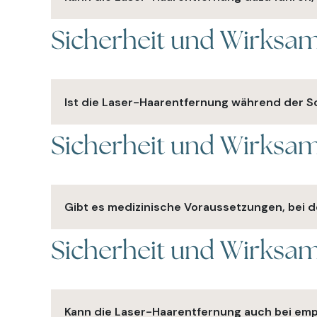
Sicherheit und Wirksam
Nein, die Laser-Haarentfernung hat keine nachtei
Ist die Laser-Haarentfernung während der 
Sicherheit und Wirksam
In der Regel wird die Laser-Haarentfernung währe
minimieren.
Gibt es medizinische Voraussetzungen, bei 
Sicherheit und Wirksam
Ja, bestimmte medizinische Zustände oder Medi
Institut wird dies bei der Beratung erörtern.
Kann die Laser-Haarentfernung auch bei em