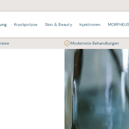
nung
Kryolipolyse
Skin & Beauty
Injektionen
MORPHEU
Preise
Modernste Behandlungen
 Laser
lipolyse