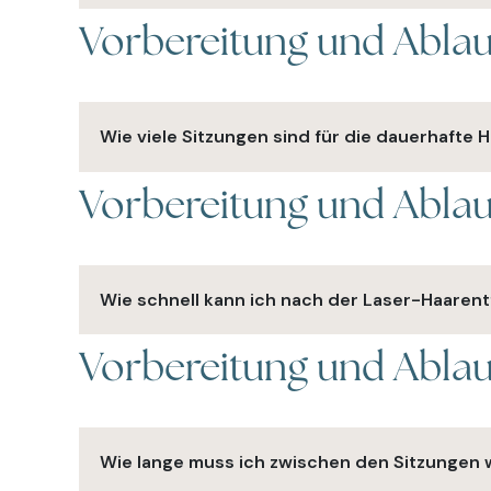
Vorbereitung und Abla
Die Dauer hängt von der Größe der zu behandelnd
Wie viele Sitzungen sind für die dauerhafte 
Vorbereitung und Abla
In der Regel sind durchschnittlich 8 - 10 Sitzun
erzielen. Die Häufigkeit der Behandlungen hängt 
die bis zu 20 Sitzungen führen kann.
Wie schnell kann ich nach der Laser-Haaren
Vorbereitung und Abla
Nach einer Laser-Haarentfernungssitzung können 
zurückkehren. Die Behandlung verursacht normale
abklingen.
Wie lange muss ich zwischen den Sitzungen 