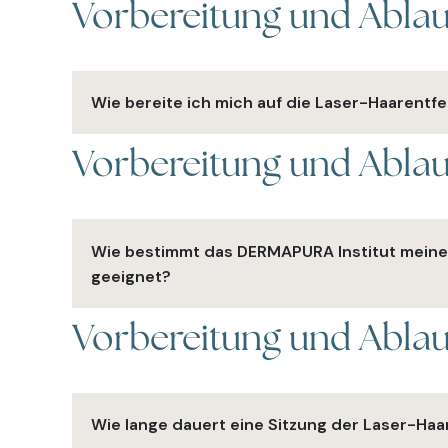
Vorbereitung und Abla
Die dauerhafte Laser-Haarentfernung ist ein Verf
zerstören und das Nachwachsen von Haaren zu v
Wie bereite ich mich auf die Laser-Haarentf
Vorbereitung und Abla
Sie sollten die zu behandelnde Fläche vor der Si
Selbstbräuner halten.
Wie bestimmt das DERMAPURA Institut meine
geeignet?
Vorbereitung und Abla
Unsere Experten werden eine Hautanalyse durch
Behandlung auszuwählen.
Wie lange dauert eine Sitzung der Laser-Ha