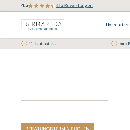
4.5
415 Bewertungen
Haarentfer
#1 Hautinstitut
Faire 
Häufig gestellte Fragen:
Haarentfernung & Kryo
DERMAPURA, Dein Institut für apparative Kosmetik
BERATUNGSTERMIN BUCHEN