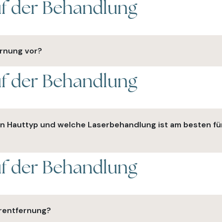
uf der Behandlung
ahren, bei dem hochenergetisches Licht verwendet wird, um Ha
erhindern.
ernung vor?
uf der Behandlung
tzung rasieren und die Haut sauber und frei von Sonnenbräune
n Hauttyp und welche Laserbehandlung ist am besten fü
uf der Behandlung
führen, um Ihren Hauttyp zu bestimmen und die am besten ge
arentfernung?