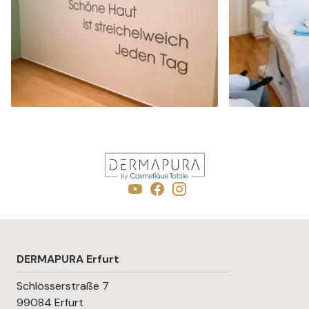
DERMAPURA ERFURT
DERMAPURA LEI
- Beratung buchen -
- Beratung 
DERMAPURA Erfurt
Schlösserstraße 7
99084 Erfurt