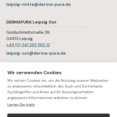
leipzig-mitte@derma-pura.de
DERMAPURA Leipzig Ost
Goldschmidtstraße 39
04103 Leipzig
+49 (0) 341 253 562 12
leipzig-ost@derma-pura.de
DERMAPURA Halle
Wir verwenden Cookies
Wir setzen Cookies ein, um die Nutzung unserer Webseiten
Martinstraße 8
zu analysieren, einschließlich des Such und Surfverlaufs,
06108 Halle
Suchbegriffen und Ihnen auf Ihr Nutzungsverhalten
+49 (0) 345 681 349
angepasste Informationen anbieten zu können.
halle@derma-pura.de
Lernen Sie mehr