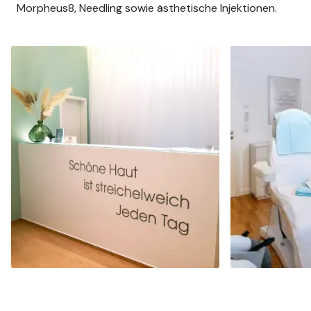
Morpheus8, Needling sowie ästhetische Injektionen.
DERMAPURA ERFURT
DERMAPURA LEI
- Beratung buchen -
- Beratung 